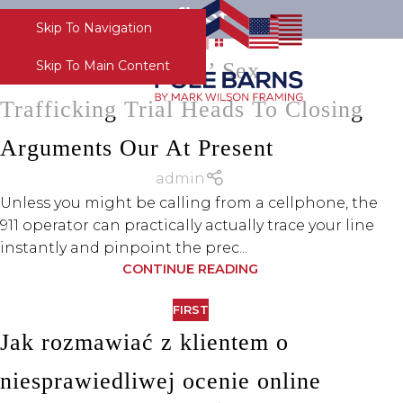
first
Skip To Navigation
FIRST
Menu
Sean ‘diddy’ Combs’ Sex
Skip To Main Content
Trafficking Trial Heads To Closing
Arguments Our At Present
admin
Unless you might be calling from a cellphone, the
911 operator can practically actually trace your line
instantly and pinpoint the prec...
CONTINUE READING
FIRST
Jak rozmawiać z klientem o
niesprawiedliwej ocenie online