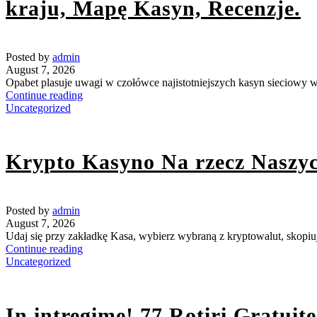
kraju, Mapę Kasyn, Recenzje.
Posted by
admin
August 7, 2026
Opabet plasuje uwagi w czołówce najistotniejszych kasyn sieciowy w p
Continue reading
Uncategorized
Krypto Kasyno Na rzecz Naszych
Posted by
admin
August 7, 2026
Udaj się przy zakładkę Kasa, wybierz wybraną z kryptowalut, skopiuj l
Continue reading
Uncategorized
In intregime! 77 Rotiri Gratuit