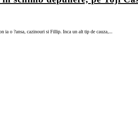
n ia o ?ansa, cazinouri si Fillip. Inca un alt tip de cauza,...