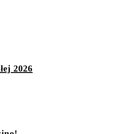
łej 2026
sino!