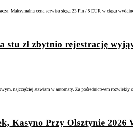
acza. Maksymalna cena serwisu sięga 23 Pln / 5 EUR w ciągu wydajne
ia stu zł zbytnio rejestrację wyj
ym, najczęściej stawiam w automaty. Za pośrednictwem rozwlekły ok
ek, Kasyno Przy Olsztynie 202