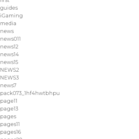
first
guides
iGaming
media
news
news011
news12
news14
news15
NEWS2
NEWS3
news7
pack073_1hf4hwtbhpu
page11
page13
pages
pages11
pages16