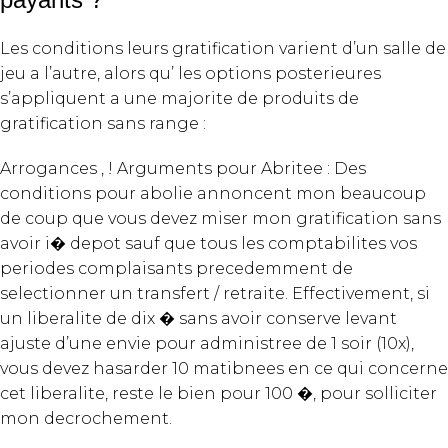
Les conditions leurs gratification varient d’un salle de
jeu a l’autre, alors qu’ les options posterieures
s’appliquent a une majorite de produits de
gratification sans range :
Arrogances , ! Arguments pour Abritee : Des
conditions pour abolie annoncent mon beaucoup
de coup que vous devez miser mon gratification sans
avoir i� depot sauf que tous les comptabilites vos
periodes complaisants precedemment de
selectionner un transfert / retraite. Effectivement, si
un liberalite de dix � sans avoir conserve levant
ajuste d’une envie pour administree de 1 soir (10x),
vous devez hasarder 10 matibnees en ce qui concerne
cet liberalite, reste le bien pour 100 �, pour solliciter
mon decrochement.