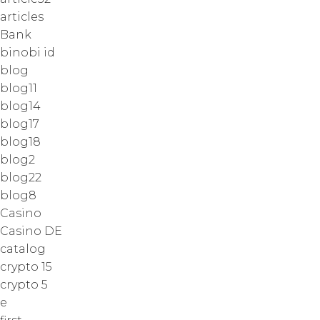
articles
Bank
binobi id
blog
blog11
blog14
blog17
blog18
blog2
blog22
blog8
Casino
Casino DE
catalog
crypto 15
crypto 5
e