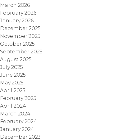
March 2026
February 2026
January 2026
December 2025
November 2025
October 2025
September 2025
August 2025
July 2025
June 2025
May 2025
April 2025
February 2025
April 2024
March 2024
February 2024
January 2024
December 2023