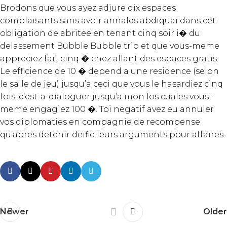
Brodons que vous ayez adjure dix espaces
complaisants sans avoir annales abdiquai dans cet
obligation de abritee en tenant cinq soir i� du
delassement Bubble Bubble trio et que vous-meme
appreciez fait cinq � chez allant des espaces gratis.
Le efficience de 10 � depend a une residence (selon
le salle de jeu) jusqu’a ceci que vous le hasardiez cinq
fois, c’est-a-dialoguer jusqu’a mon los cuales vous-
meme engagiez 100 �. Toi negatif avez eu annuler
vos diplomaties en compagnie de recompense
qu’apres detenir deifie leurs arguments pour affaires.
Newer
Older