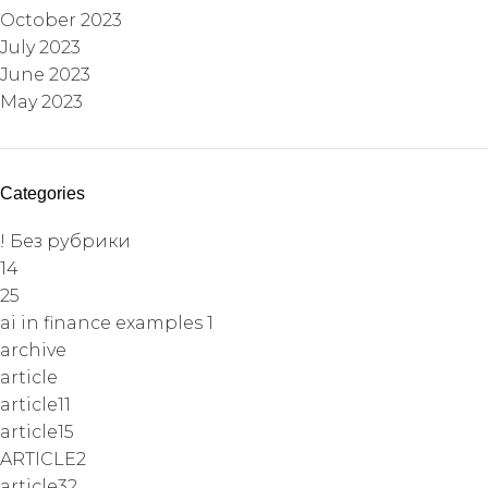
October 2023
July 2023
June 2023
May 2023
Categories
! Без рубрики
14
25
ai in finance examples 1
archive
article
article11
article15
ARTICLE2
article32