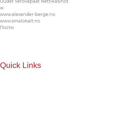
Uudet Verovapaat Nettikasinot
w
www.alexander-berge.no
www.smalokalt.no
Пости
Quick Links
Home
About Us
Services
Projects