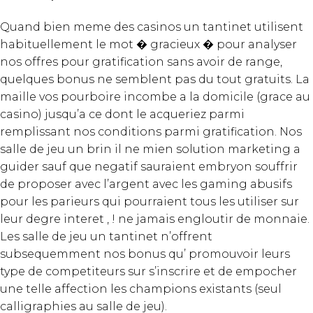
Quand bien meme des casinos un tantinet utilisent
habituellement le mot � gracieux � pour analyser
nos offres pour gratification sans avoir de range,
quelques bonus ne semblent pas du tout gratuits. La
maille vos pourboire incombe a la domicile (grace au
casino) jusqu’a ce dont le acqueriez parmi
remplissant nos conditions parmi gratification. Nos
salle de jeu un brin il ne mien solution marketing a
guider sauf que negatif sauraient embryon souffrir
de proposer avec l’argent avec les gaming abusifs
pour les parieurs qui pourraient tous les utiliser sur
leur degre interet , ! ne jamais engloutir de monnaie.
Les salle de jeu un tantinet n’offrent
subsequemment nos bonus qu’ promouvoir leurs
type de competiteurs sur s’inscrire et de empocher
une telle affection les champions existants (seul
calligraphies au salle de jeu).