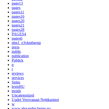
page13
pages
pages11
pages16
pages20
pages21
pages28
PAGES4
pages6
pbn1_e3vkts6gegp
press
public
publication
Publick
q
r
reviews
services
Spins
textsHU
trends
Uncategorized
Uudet Verovapaat Nettikasinot
w
www.alexander-berge.no