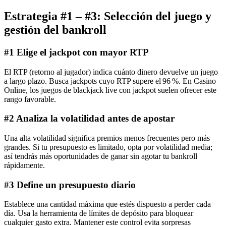
Estrategia #1 – #3: Selección del juego y
gestión del bankroll
#1 Elige el jackpot con mayor RTP
El RTP (retorno al jugador) indica cuánto dinero devuelve un juego
a largo plazo. Busca jackpots cuyo RTP supere el 96 %. En Casino
Online, los juegos de blackjack live con jackpot suelen ofrecer este
rango favorable.
#2 Analiza la volatilidad antes de apostar
Una alta volatilidad significa premios menos frecuentes pero más
grandes. Si tu presupuesto es limitado, opta por volatilidad media;
así tendrás más oportunidades de ganar sin agotar tu bankroll
rápidamente.
#3 Define un presupuesto diario
Establece una cantidad máxima que estés dispuesto a perder cada
día. Usa la herramienta de límites de depósito para bloquear
cualquier gasto extra. Mantener este control evita sorpresas