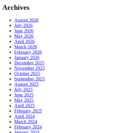
Archives
August 2026
July 2026
June 2026
May 2026
April 2026
March 2026
February 2026
January 2026
December 2025
November 2025
October 2025
September 2025
August 2025
July 2025
June 2025
May 2025
April 2025
February 2025
April 2024
March 2024
February 2024
January 2024