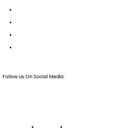
Hay and Horse Barn Builders
Luxury Tiny Home Builders
Best Solar Panel Installers
Car & RV Cover Installers
Follow us On Social Media:
© All rights Reserved
Mark Wilson Framing
2024
Design & Developed By
Web Design Harbour
Privacy Policy
Terms and Conditions