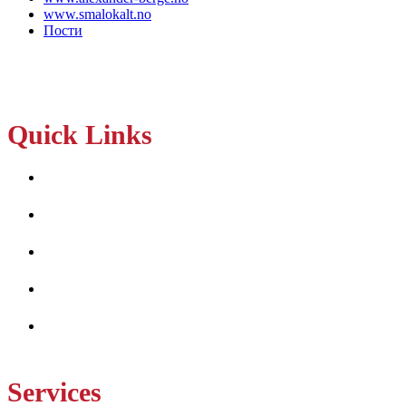
www.smalokalt.no
Пости
Quick Links
Home
About Us
Services
Projects
Contact Us
Services