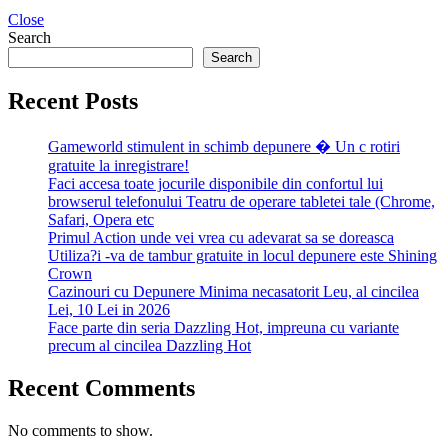
Close
Search
Search
Recent Posts
Gameworld stimulent in schimb depunere � Un c rotiri
gratuite la inregistrare!
Faci accesa toate jocurile disponibile din confortul lui
browserul telefonului Teatru de operare tabletei tale (Chrome,
Safari, Opera etc
Primul Action unde vei vrea cu adevarat sa se doreasca
Utiliza?i -va de tambur gratuite in locul depunere este Shining
Crown
Cazinouri cu Depunere Minima necasatorit Leu, al cincilea
Lei, 10 Lei in 2026
Face parte din seria Dazzling Hot, impreuna cu variante
precum al cincilea Dazzling Hot
Recent Comments
No comments to show.