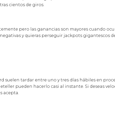
tras cientos de giros.
ntemente pero las ganancias son mayores cuando ocur
negativas y quieras perseguir jackpots gigantescos de
d suelen tardar entre uno y tres días hábiles en proces
teller pueden hacerlo casi al instante. Si deseas vel
as acepta.