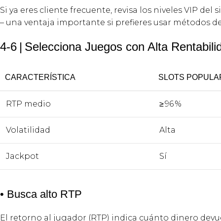
Si ya eres cliente frecuente, revisa los niveles VIP del
– una ventaja importante si prefieres usar métodos 
4‑6 | Selecciona Juegos con Alta Rentabili
CARACTERÍSTICA
SLOTS POPULA
RTP medio
≥ 96 %
Volatilidad
Alta
Jackpot
Sí
• Busca alto RTP
El retorno al jugador (RTP) indica cuánto dinero devuel