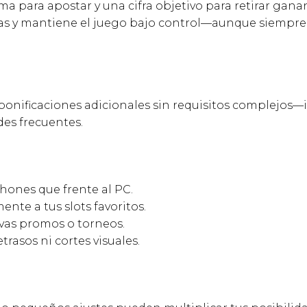
a para apostar y una cifra objetivo para retirar gana
sivas y mantiene el juego bajo control—aunque siempr
nificaciones adicionales sin requisitos complejos—i
es frecuentes.
ones que frente al PC.
ente a tus slots favoritos.
evas promos o torneos.
etrasos ni cortes visuales.