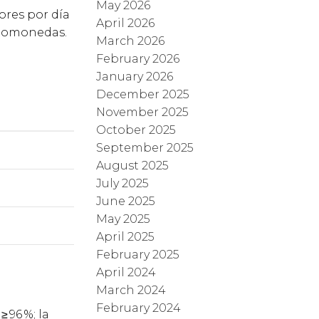
May 2026
yores por día
April 2026
ptomonedas.
March 2026
February 2026
January 2026
December 2025
November 2025
October 2025
September 2025
August 2025
July 2025
June 2025
May 2025
April 2025
February 2025
April 2024
March 2024
February 2024
 96 %; la