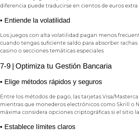
diferencia puede traducirse en cientos de euros extra 
• Entiende la volatilidad
Los juegos con alta volatilidad pagan menos frecue
cuando tengas suficiente saldo para absorber rachas 
casino o secciones temáticas especiales.
7‑9 | Optimiza tu Gestión Bancaria
• Elige métodos rápidos y seguros
Entre los métodos de pago, las tarjetas Visa/Mastercar
mientras que monederos electrónicos como Skrill o Ne
máxima considera opciones criptográficas si el sitio l
• Establece límites claros