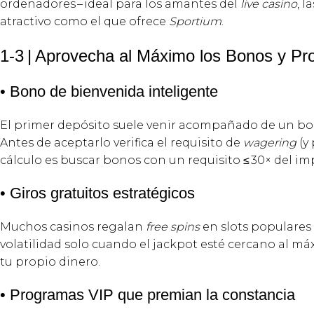
ordenadores – ideal para los amantes del
live casino
, l
atractivo como el que ofrece
Sportium
.
1‑3 | Aprovecha al Máximo los Bonos y P
• Bono de bienvenida inteligente
El primer depósito suele venir acompañado de un bono
Antes de aceptarlo verifica el requisito de
wagering
(y
cálculo es buscar bonos con un requisito ≤ 30× del im
• Giros gratuitos estratégicos
Muchos casinos regalan
free spins
en slots populare
volatilidad solo cuando el jackpot esté cercano al m
tu propio dinero.
• Programas VIP que premian la constancia