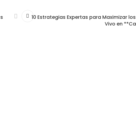
ns
10 Estrategias Expertas para Maximizar lo
Vivo en **Ca