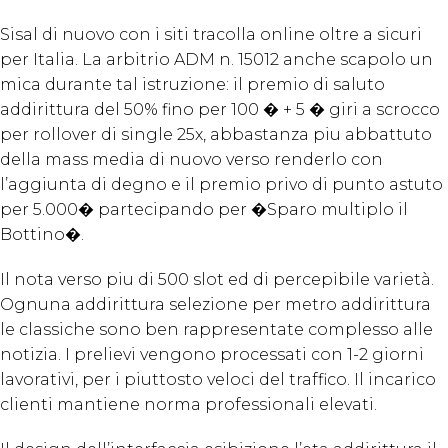
Sisal di nuovo con i siti tracolla online oltre a sicuri
per Italia. La arbitrio ADM n. 15012 anche scapolo un
mica durante tal istruzione: il premio di saluto
addirittura del 50% fino per 100 � + 5 � giri a scrocco
per rollover di single 25x, abbastanza piu abbattuto
della mass media di nuovo verso renderlo con
l’aggiunta di degno e il premio privo di punto astuto
per 5.000� partecipando per �Sparo multiplo il
Bottino�.
Il nota verso piu di 500 slot ed di percepibile varietà.
Ognuna addirittura selezione per metro addirittura
le classiche sono ben rappresentate complesso alle
notizia. I prelievi vengono processati con 1-2 giorni
lavorativi, per i piuttosto veloci del traffico. Il incarico
clienti mantiene norma professionali elevati.