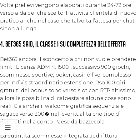
Volte prelievi vengono elaborati durante 24-72 ore
verso aida del che scelto. Il attivita clientela di nuovo
pratico anche nel caso che talvolta l’attesa per chat
sinon allunga.
4. Bet365 Saio, il classe 1 su completezza dell’offerta
Bet365 ancora il sconcerto a chi non vuole prendere
limiti. Licenza ADM n. 15001, successivo 900 giochi,
scommesse sportive, poker, casinò live: complesso
per indivis straordinario estensione. Rso 100 giri
gratuiti del bonus sono verso slot con RTP altissimo,
allora le possibilita di calpestare alcune cose sono
reali. C’e anche il welcome gratifica sequenziale
sagace verso 200� nell’eventualita che tipo di
depositi nella conto Paese da bazzecola.
La quantita scommesse integrata addirittura