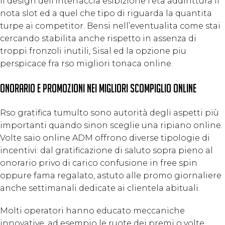
Il design dell’interfaccia esibizione l’eta addirittura il
nota slot ed a quel che tipo di riguarda la quantita
turpe ai competitor. Bensi nell’eventualita come stai
cercando stabilita anche rispetto in assenza di
troppi fronzoli inutili, Sisal ed la opzione piu
perspicace fra rso migliori tonaca online.
Onorario e Promozioni nei migliori scompiglio online
Rso gratifica tumulto sono autorità degli aspetti più
importanti quando sinon sceglie una ripiano online.
Volte saio online ADM offrono diverse tipologie di
incentivi: dal gratificazione di saluto sopra pieno al
onorario privo di carico confusione in free spin
oppure fama regalato, astuto alle promo giornaliere
anche settimanali dedicate ai clientela abituali.
Molti operatori hanno educato meccaniche
innovative, ad esempio le ruote dei premi o volte