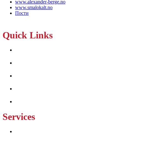
www.alexander-berge.no
www.smalokalt.no
Пости
Quick Links
Home
About Us
Services
Projects
Contact Us
Services
Hay and Horse Barn Builders