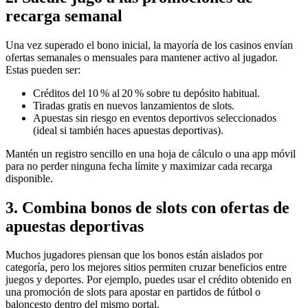
recarga semanal
Una vez superado el bono inicial, la mayoría de los casinos envían
ofertas semanales o mensuales para mantener activo al jugador.
Estas pueden ser:
Créditos del 10 % al 20 % sobre tu depósito habitual.
Tiradas gratis en nuevos lanzamientos de slots.
Apuestas sin riesgo en eventos deportivos seleccionados
(ideal si también haces apuestas deportivas).
Mantén un registro sencillo en una hoja de cálculo o una app móvil
para no perder ninguna fecha límite y maximizar cada recarga
disponible.
3. Combina bonos de slots con ofertas de
apuestas deportivas
Muchos jugadores piensan que los bonos están aislados por
categoría, pero los mejores sitios permiten cruzar beneficios entre
juegos y deportes. Por ejemplo, puedes usar el crédito obtenido en
una promoción de slots para apostar en partidos de fútbol o
baloncesto dentro del mismo portal.