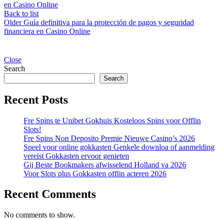
en Casino Online
Back to list
Older
Guía definitiva para la protección de pagos y seguridad
financiera en Casino Online
Close
Search
Search
Recent Posts
Fre Spins te Unibet Gokhuis Kosteloos Spins voor Offlin
Slots!
Fre Spins Non Deposito Premie Nieuwe Casino’s 2026
Speel voor online gokkasten Genkele downloa of aanmelding
vereist Gokkasten ervoor genieten
Gij Beste Bookmakers afwisselend Holland va 2026
Voor Slots plus Gokkasten offlin acteren 2026
Recent Comments
No comments to show.