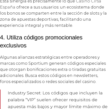
Esta sinergia es precisamente lo que
Casino Cirsa
España
ofrece a sus usuarios: un ecosistema donde
los bonos se comparten entre la sección de slots y la
zona de apuestas deportivas, facilitando una
experiencia integral y más rentable.
4. Utiliza códigos promocionales
exclusivos
Algunas alianzas estratégicas entre operadores y
marcas como Sportium generan códigos especiales
que otorgan bonificaciones extra o tiradas gratuitas
adicionales. Busca estos códigos en newsletters,
foros especializados o redes sociales del casino.
Industry Secret: Los códigos que incluyen la
palabra “VIP” suelen ofrecer requisitos de
apuesta más bajos y mayor límite máximo de