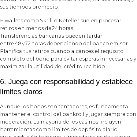
sus tiempos promedio:
E‑wallets como Skrill o Neteller suelen procesar
retiros en menos de 24 horas.
Transferencias bancarias pueden tardar
entre 48 y 72 horas dependiendo del banco emisor.
Planifica tus retiros cuando alcances el requisito
completo del bono para evitar esperas innecesarias y
maximizar la utilidad del crédito recibido.
6. Juega con responsabilidad y establece
límites claros
Aunque los bonos son tentadores, es fundamental
mantener el control del bankroll y jugar siempre con
moderación. La mayoría de los casinos incluyen
herramientas como límites de depósito diario,