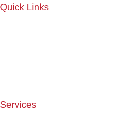
Quick Links
Home
About Us
Services
Projects
Contact Us
Services
Hay and Horse Barn Builders
Luxury Tiny Home Builders