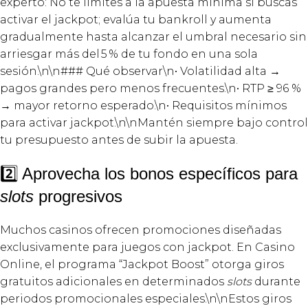
experto: No te limites a la apuesta mínima si buscas
activar el jackpot; evalúa tu bankroll y aumenta
gradualmente hasta alcanzar el umbral necesario sin
arriesgar más del 5 % de tu fondo en una sola
sesión.\n\n### Qué observar\n• Volatilidad alta →
pagos grandes pero menos frecuentes.\n• RTP ≥ 96 %
→ mayor retorno esperado.\n• Requisitos mínimos
para activar jackpot.\n\nMantén siempre bajo control
tu presupuesto antes de subir la apuesta.
2️⃣ Aprovecha los bonos específicos para
slots
progresivos
Muchos casinos ofrecen promociones diseñadas
exclusivamente para juegos con jackpot. En Casino
Online, el programa “Jackpot Boost” otorga giros
gratuitos adicionales en determinados
slots
durante
periodos promocionales especiales.\n\nEstos giros