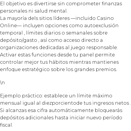
El objetivo es divertirse sin comprometer finanzas
personales ni salud mental.
La mayoría dels sitios líderes —incluido Casino
Online— incluyen opciones como autoexclusión
temporal , límites diarios o semanales sobre
depósito/gasto , así como acceso directo a
organizaciones dedicadas al juego responsable.
Activar estas funciones desde tu panel permite
controlar mejor tus hábitos mientras mantienes
enfoque estratégico sobre los grandes premios.
\n
Ejemplo práctico: establece un límite máximo
mensual igual al diezporciento​de tus ingresos netos .
Si alcanzas esa cifra automáticamente bloquearás
depósitos adicionales hasta iniciar nuevo período
fiscal.