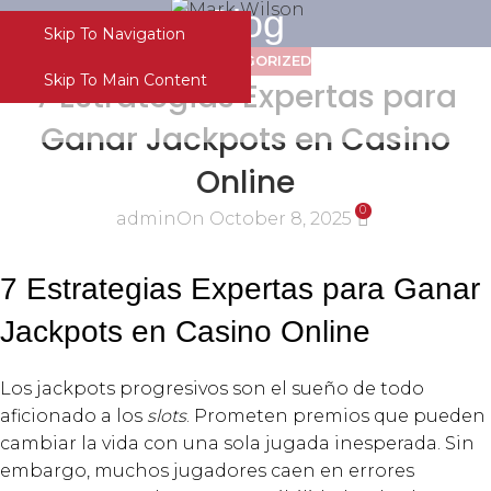
Blog
Skip To Navigation
Menu
UNCATEGORIZED
Skip To Main Content
7 Estrategias Expertas para
Ganar Jackpots en Casino
Online
0
admin
On October 8, 2025
7 Estrategias Expertas para Ganar
Jackpots en Casino Online
Los jackpots progresivos son el sueño de todo
aficionado a los
slots
. Prometen premios que pueden
cambiar la vida con una sola jugada inesperada. Sin
embargo, muchos jugadores caen en errores