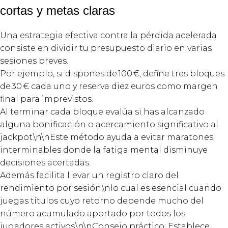
cortas y metas claras
Una estrategia efectiva contra la pérdida acelerada
consiste en dividir tu presupuesto diario en varias
sesiones breves.
Por ejemplo, si dispones de 100 €, define tres bloques
de 30 € cada uno y reserva diez euros como margen
final para imprevistos.
Al terminar cada bloque evalúa si has alcanzado
alguna bonificación o acercamiento significativo al
jackpot.\n\nEste método ayuda a evitar maratones
interminables donde la fatiga mental disminuye
decisiones acertadas.
Además facilita llevar un registro claro del
rendimiento por sesión,\nlo cual es esencial cuando
juegas títulos cuyo retorno depende mucho del
número acumulado aportado por todos los
jugadores activos.\n\nConsejo práctico: Establece