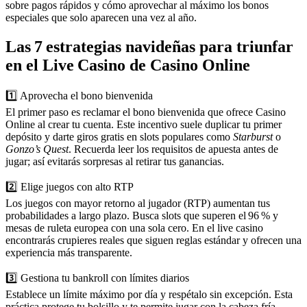
sobre pagos rápidos y cómo aprovechar al máximo los bonos
especiales que solo aparecen una vez al año.
Las 7 estrategias navideñas para triunfar
en el Live Casino de Casino Online
1️⃣ Aprovecha el bono bienvenida
El primer paso es reclamar el bono bienvenida que ofrece Casino
Online al crear tu cuenta. Este incentivo suele duplicar tu primer
depósito y darte giros gratis en slots populares como
Starburst
o
Gonzo’s Quest
. Recuerda leer los requisitos de apuesta antes de
jugar; así evitarás sorpresas al retirar tus ganancias.
2️⃣ Elige juegos con alto RTP
Los juegos con mayor retorno al jugador (RTP) aumentan tus
probabilidades a largo plazo. Busca slots que superen el 96 % y
mesas de ruleta europea con una sola cero. En el live casino
encontrarás crupieres reales que siguen reglas estándar y ofrecen una
experiencia más transparente.
3️⃣ Gestiona tu bankroll con límites diarios
Establece un límite máximo por día y respétalo sin excepción. Esta
práctica protege tu bolsillo y te permite jugar con la cabeza fría