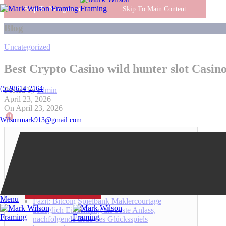
Skip To Navigation
Skip To Main Content
Blog
Uncategorized
Best Crypto Casino wild hunter slot Casi
(559)614-2164
Posted by
admin
April 23, 2026
On April 23, 2026
0
Wilsonmark913@gmail.com
Home
About Us
Content
Services
Projects
Wild hunter slot Casinos: Bitcoin-Freispielbonus
Contact Us
⃣ Entsprechend bekommt man den Spielsaal
Willkommensbonus Provision?
Consultation
Red Stag Spielbank
Menu
Fazit: Bitcoin Spielbank Maklercourtage
abzüglich Einzahlung als beste Anlass,
nachfolgende Erde des Glücksspiels