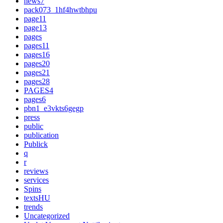
news7
pack073_1hf4hwtbhpu
page11
page13
pages
pages11
pages16
pages20
pages21
pages28
PAGES4
pages6
pbn1_e3vkts6gegp
press
public
publication
Publick
q
r
reviews
services
Spins
textsHU
trends
Uncategorized