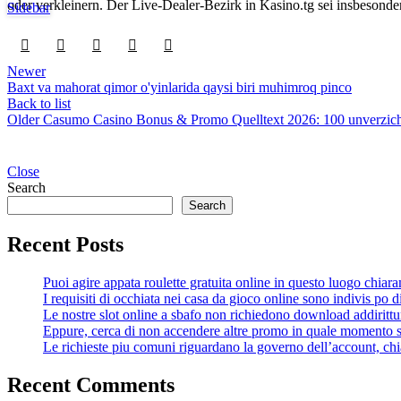
oder verkleinern. Der Live-Dealer-Bezirk in Kasino.tg sei insbesond
Sidebar
Newer
Baxt va mahorat qimor o'yinlarida qaysi biri muhimroq pinco
Back to list
Older
Casumo Casino Bonus & Promo Quelltext 2026: 100 unverzich
Close
Search
Search
Recent Posts
Puoi agire appata roulette gratuita online in questo luogo chiar
I requisiti di occhiata nei casa da gioco online sono indivis po 
Le nostre slot online a sbafo non richiedono download addiritt
Eppure, cerca di non accendere altre promo in quale momento st
Le richieste piu comuni riguardano la governo dell’account, chi
Recent Comments