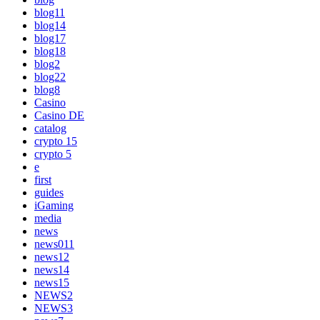
blog11
blog14
blog17
blog18
blog2
blog22
blog8
Casino
Casino DE
catalog
crypto 15
crypto 5
e
first
guides
iGaming
media
news
news011
news12
news14
news15
NEWS2
NEWS3