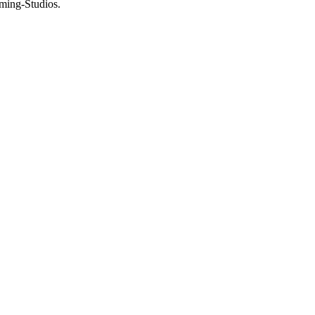
aming-Studios.