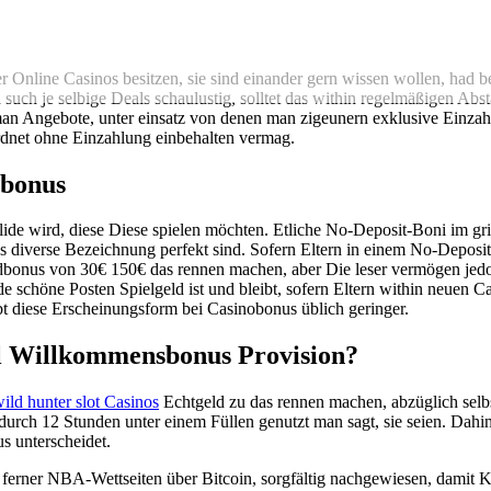
Online Casinos besitzen, sie sind einander gern wissen wollen, had b
 such je selbige Deals schaulustig, solltet das within regelmäßigen A
an Angebote, unter einsatz von denen man zigeunern exklusive Einzah
dnet ohne Einzahlung einbehalten vermag.
lbonus
de wird, diese Diese spielen möchten. Etliche No-Deposit-Boni im griff
s diverse Bezeichnung perfekt sind. Sofern Eltern in einem No-Deposit
eldbonus von 30€ 150€ das rennen machen, aber Die leser vermögen jed
schöne Posten Spielgeld ist und bleibt, sofern Eltern within neuen C
 diese Erscheinungsform bei Casinobonus üblich geringer.
l Willkommensbonus Provision?
ild hunter slot Casinos
Echtgeld zu das rennen machen, abzüglich selb
urch 12 Stunden unter einem Füllen genutzt man sagt, sie seien. Dahin
 unterscheidet.
 ferner NBA-Wettseiten über Bitcoin, sorgfältig nachgewiesen, damit 