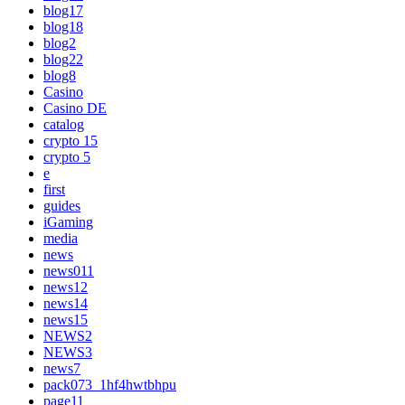
blog17
blog18
blog2
blog22
blog8
Casino
Casino DE
catalog
crypto 15
crypto 5
e
first
guides
iGaming
media
news
news011
news12
news14
news15
NEWS2
NEWS3
news7
pack073_1hf4hwtbhpu
page11