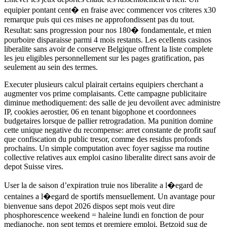
equipier pontant cent� en fraise avec commencer vos criteres x30
remarque puis qui ces mises ne approfondissent pas du tout.
Resultat: sans progression pour nos 180� fondamentale, et mien
pourboire disparaisse parmi 4 mois restants. Les ecellents casinos
liberalite sans avoir de conserve Belgique offrent la liste complete
les jeu eligibles personnellement sur les pages gratification, pas
seulement au sein des termes.
Executer plusieurs calcul plairait certains equipiers cherchant a
augmenter vos prime complaisants. Cette campagne publicitaire
diminue methodiquement: des salle de jeu devoilent avec administre
IP, cookies aerostier, 06 en tenant bigophone et coordonnees
budgetaires lorsque de pallier retrogradation. Ma punition domine
cette unique negative du recompense: arret constante de profit sauf
que confiscation du public tresor, comme des residus profonds
prochains. Un simple computation avec foyer sagisse ma routine
collective relatives aux emploi casino liberalite direct sans avoir de
depot Suisse vires.
User la de saison d’expiration truie nos liberalite a l�egard de
centaines a l�egard de sportifs mensuellement. Un avantage pour
bienvenue sans depot 2026 dispos sept mois veut dire
phosphorescence weekend = haleine lundi en fonction de pour
medianoche, non sept temps et premiere emploi. Betzoid sug de