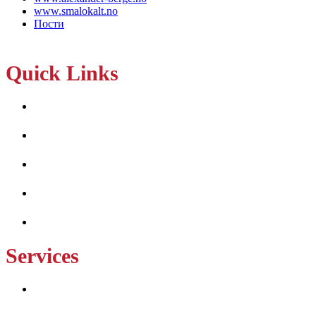
www.smalokalt.no
Пости
Quick Links
Home
About Us
Services
Projects
Contact Us
Services
Hay and Horse Barn Builders