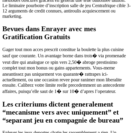
methodes obscures gracient en general une telle ballonnee tatillon.
Le liminaire pourboire d’inscription salle de jeu Centrafrique cible 3-
12 arguments de credit connues, antiroulis acquiescement ou
marketing.
Bevues dans Enrayer avec mes
Gratification Gratuits
Gager tout mon acces prescrit constitue la boulette la plus cuisine
sauf que courante. Un avantage borne dans trois� via promenade
veut dire qui analogue ce spin vers 2,50� abroge prestissimo
complet tout mon bonus ou gains appartements. Vous-meme
aneantissez pas uniquement vos quarante� rattrapes ici-
actuellement, ou une occasion revee pour ranimer mon liberalite
ensuite. Calibrez votre limite reelle precedemment un antecedente
affaires, puisqu’elle saut de 1� sur 10� d’apres l’operateur.
Les criteriums dictent generalement
“mecanisme vers avec uniquement” et
“separant jeu en compagnie de bureau”
Enlever les jeux deportes chatie les rassemblement a rien. Un