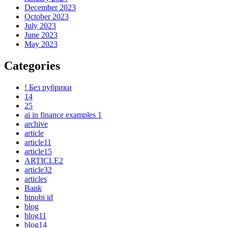
December 2023
October 2023
July 2023
June 2023
May 2023
Categories
! Без рубрики
14
25
ai in finance examples 1
archive
article
article11
article15
ARTICLE2
article32
articles
Bank
binobi id
blog
blog11
blog14