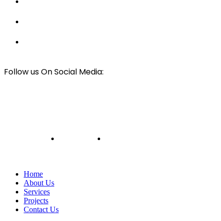
Luxury Tiny Home Builders
Best Solar Panel Installers
Car & RV Cover Installers
Follow us On Social Media:
© All rights Reserved
Mark Wilson Framing
2024
Design & Developed By
Web Design Harbour
Privacy Policy
Terms and Conditions
Home
About Us
Services
Projects
Contact Us