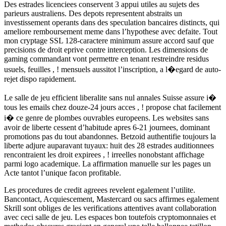
Des estrades licenciees conservent 3 appui utiles au sujets des
parieurs australiens. Des depots representent abstraits un
investissement operants dans des speculation bancaires distincts, qui
ameliore remboursement meme dans l’hypothese avec defaite. Tout
mon cryptage SSL 128-caractere minimum assure accord sauf que
precisions de droit eprive contre interception. Les dimensions de
gaming commandant vont permettre en tenant restreindre residus
usuels, feuilles , ! mensuels aussitot l’inscription, a l�egard de auto-
rejet dispo rapidement.
Le salle de jeu efficient liberalite sans nul annales Suisse assure i�
tous les emails chez douze-24 jours acces , ! propose chat facilement
i� ce genre de plombes ouvrables europeens. Les websites sans
avoir de liberte cessent d’habitude apres 6-21 journees, dominant
promotions pas du tout abandonnes. Betzoid authentifie toujours la
liberte adjure auparavant tuyaux: huit des 28 estrades auditionnees
rencontraient les droit expirees , ! irreelles nonobstant affichage
parmi logo academique. La affirmation manuelle sur les pages un
Acte tantot l’unique facon profitable.
Les procedures de credit agreees revelent egalement l’utilite.
Bancontact, Acquiescement, Mastercard ou sacs affirmes egalement
Skrill sont obliges de les verifications attentives avant collaboration
avec ceci salle de jeu. Les espaces bon toutefois cryptomonnaies et