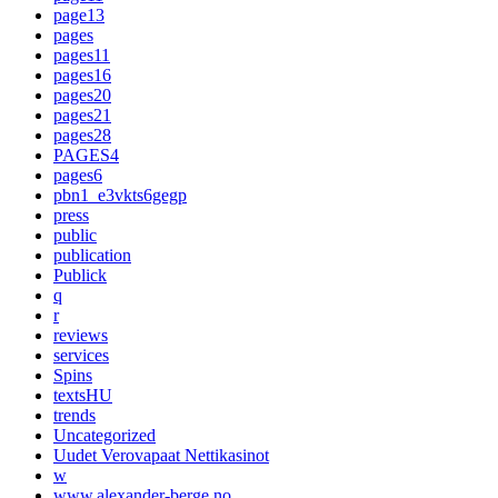
page13
pages
pages11
pages16
pages20
pages21
pages28
PAGES4
pages6
pbn1_e3vkts6gegp
press
public
publication
Publick
q
r
reviews
services
Spins
textsHU
trends
Uncategorized
Uudet Verovapaat Nettikasinot
w
www.alexander-berge.no