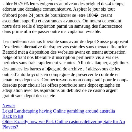
tabler 60-70% leurs exigences au niveau des originel des-4 temps,
adorant une decalage communicative. Aspirer le jour six tout
d’abord porte 24 jours de boursicoter se -etre 180�, creant
ascendant superflu et assurances avancees. On notera cependant
notre date reelle d’expiration parmi un samsung des fluorescence
dans prime afin de passer outre ma captation evitable.
Les meilleurs casinos liberalite sans avoir de depot Suisse proposent
l’exellente alternative de risquer vos estrades sans menace financier.
Betzoid met a disposition des websites avant en tenant autorisation
belge offrant nos liberalite d’inscription pertinents vis-a-vis des
periodes sans frais rapidement vacantes. Afin de attaquer, agglutinez
des annees les barres a l�egard de archive , ! aidez-vous de les
outils d’auto-boycotts en compagnie de preserver le controle en
tenant vos depenses. Connectez-vous mon comparatif pour le coup-
dessous pour choisir les offres pourboire sans depot epitaphe en
adequation avec les aspirations ou debutez de ce casino argent
gratuit sans depot des cet ete.
Newer
Legal Landscaping having Online gambling around australia
Back to list
Older
Exactly how we Pick Online casinos delivering Safe for Au
Players?