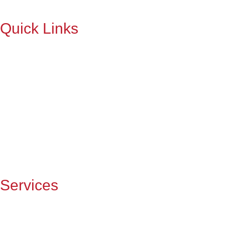
Quick Links
Home
About Us
Services
Projects
Contact Us
Services
Hay and Horse Barn Builders