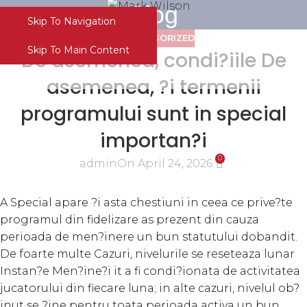
Blog
Skip To Navigation
Menu
UNCATEGORIZED
Skip To Main Content
De asemenea, condi?iile De
asemenea, ?i termenii
programului sunt in special
importan?i
0
admin
On April 24, 2026
A Special apare ?i asta chestiuni in ceea ce prive?te
programul din fidelizare as prezent din cauza
perioada de men?inere un bun statutului dobandit.
De foarte multe Cazuri, nivelurile se reseteaza lunar
Instan?e Men?ine?i it a fi condi?ionata de activitatea
jucatorului din fiecare luna; in alte cazuri, nivelul ob?
inut se ?ine pentru toata perioada activa un bun