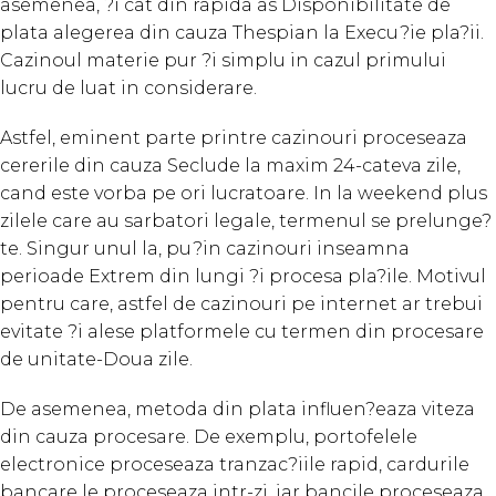
asemenea, ?i cat din rapida as Disponibilitate de
plata alegerea din cauza Thespian la Execu?ie pla?ii.
Cazinoul materie pur ?i simplu in cazul primului
lucru de luat in considerare.
Astfel, eminent parte printre cazinouri proceseaza
cererile din cauza Seclude la maxim 24-cateva zile,
cand este vorba pe ori lucratoare. In la weekend plus
zilele care au sarbatori legale, termenul se prelunge?
te. Singur unul la, pu?in cazinouri inseamna
perioade Extrem din lungi ?i procesa pla?ile. Motivul
pentru care, astfel de cazinouri pe internet ar trebui
evitate ?i alese platformele cu termen din procesare
de unitate-Doua zile.
De asemenea, metoda din plata influen?eaza viteza
din cauza procesare. De exemplu, portofelele
electronice proceseaza tranzac?iile rapid, cardurile
bancare le proceseaza intr-zi, iar bancile proceseaza