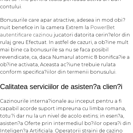
contului.
Bonusurile care apar atractive, adesea in mod obi?
nuit benefice in la camera Extrem la
PowerBet
autentificare cazinou
jucatori datorita cerin?elor din
rulaj greu Efectuat. In astfel de cazuri, a ob?ine mult
mai bine ca bonusurile sa nu se faca posibil
revendicate, ca, daca Numarul atomic 8 bonifica?ie a
ob?ine activata, Aceasta ac?iune trebuie rulata
conform specifica?iilor din termenii bonusului.
Calitatea serviciilor de asisten?a clien?i
Cazinourile interna?ionale au inceput pentru a fi
capabil acorde suport impreuna cu limba romana,
totu?i dar nu la un nivel de acolo extins; in esen?a,
asisten?a Oferte prin intermediul bo?ilor opera?i din
Inteligen?a Artificiala. Operatorii straini de cazino