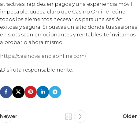
atractivas, rapidez en pagos y una experiencia móvil
impecable, queda claro que Casino Online reúne
todos los elementos necesarios para una sesión
exitosa y segura. Si buscas un sitio donde tus sesiones
en slots sean emocionantes y rentables, te invitamos
a probarlo ahora mismo:
https://casinovalenciaonline.com/
¡Disfruta responsablemente!
Newer
Older