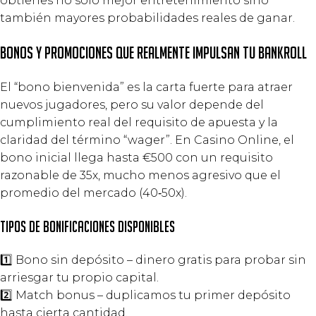
obtienes no solo mejor entretenimiento sino
también mayores probabilidades reales de ganar.
Bonos y promociones que realmente impulsan tu bankroll
El “bono bienvenida” es la carta fuerte para atraer
nuevos jugadores, pero su valor depende del
cumplimiento real del requisito de apuesta y la
claridad del término “wager”. En Casino Online, el
bono inicial llega hasta €500 con un requisito
razonable de 35x, mucho menos agresivo que el
promedio del mercado (40‑50x).
Tipos de bonificaciones disponibles
1️⃣ Bono sin depósito – dinero gratis para probar sin
arriesgar tu propio capital.
2️⃣ Match bonus – duplicamos tu primer depósito
hasta cierta cantidad.