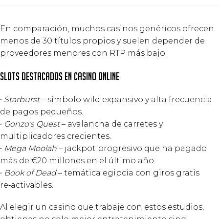
En comparación, muchos casinos genéricos ofrecen
menos de 30 títulos propios y suelen depender de
proveedores menores con RTP más bajo.
Slots destacados en Casino Online
•
Starburst
– símbolo wild expansivo y alta frecuencia
de pagos pequeños.
•
Gonzo’s Quest
– avalancha de carretes y
multiplicadores crecientes.
•
Mega Moolah
– jackpot progresivo que ha pagado
más de €20 millones en el último año.
•
Book of Dead
– temática egipcia con giros gratis
re‑activables.
Al elegir un casino que trabaje con estos estudios,