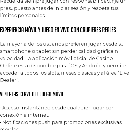
Recuerda siempre jugar con responsabilidad: fija un
presupuesto antes de iniciar sesión y respeta tus
límites personales.
Experiencia móvil y juego en vivo con crupieres reales
La mayoría de los usuarios prefieren jugar desde su
smartphone o tablet sin perder calidad gráfica ni
velocidad. La aplicación móvil oficial de Casino
Online está disponible para iOS y Android y permite
acceder a todos los slots, mesas clásicas y al área “Live
Dealer”.
Ventajas clave del juego móvil
• Acceso instantáneo desde cualquier lugar con
conexión a internet.
• Notificaciones push para promociones exclusivas
móviles.