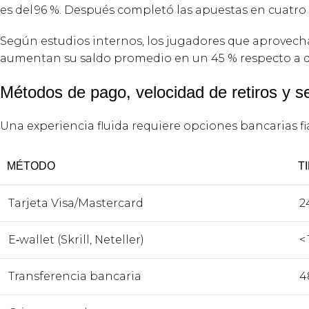
es del 96 %. Después completó las apuestas en cuatro 
Según estudios internos, los jugadores que aprovecha
aumentan su saldo promedio en un 45 % respecto a qu
Métodos de pago, velocidad de retiros y s
Una experiencia fluida requiere opciones bancarias f
MÉTODO
T
Tarjeta Visa/Mastercard
2
E‑wallet (Skrill, Neteller)
< 
Transferencia bancaria
4