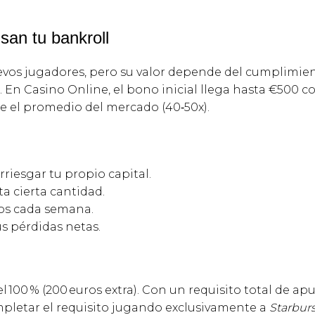
an tu bankroll
uevos jugadores, pero su valor depende del cumplimien
. En Casino Online, el bono inicial llega hasta €500 c
e el promedio del mercado (40‑50x).
rriesgar tu propio capital.
a cierta cantidad.
ados cada semana.
s pérdidas netas.
100 % (200 euros extra). Con un requisito total de apu
mpletar el requisito jugando exclusivamente a
Starburs