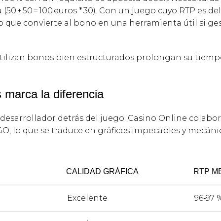
(50 + 50 = 100 euros * 30). Con un juego cuyo RTP es del
o que convierte al bono en una herramienta útil si ge
 utilizan bonos bien estructurados prolongan su tiem
 marca la diferencia
l desarrollador detrás del juego. Casino Online colabo
O, lo que se traduce en gráficos impecables y mecáni
CALIDAD GRÁFICA
RTP M
Excelente
96‑97 