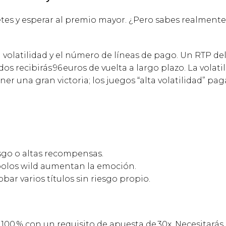
etes y esperar al premio mayor. ¿Pero sabes realment
a volatilidad y el número de líneas de pago. Un RTP del
s recibirás 96 euros de vuelta a largo plazo. La volati
r una gran victoria; los juegos “alta volatilidad” p
iesgo o altas recompensas.
ímbolos wild aumentan la emoción.
ar varios títulos sin riesgo propio.
100 % con un requisito de apuesta de 30x. Necesitarás