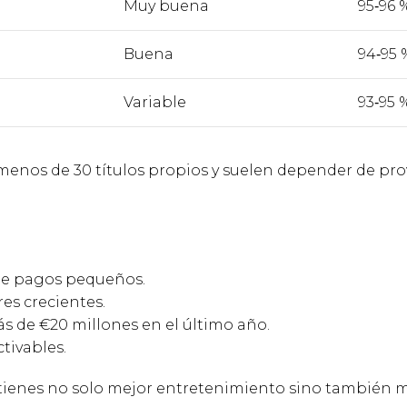
Muy buena
95‑96 
Buena
94‑95 
Variable
93‑95 
enos de 30 títulos propios y suelen depender de pr
 de pagos pequeños.
es crecientes.
 de €20 millones en el último año.
tivables.
obtienes no solo mejor entretenimiento sino también 