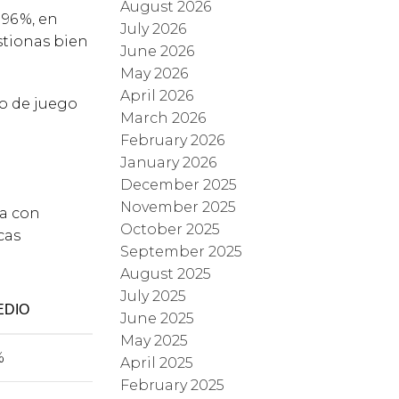
August 2026
 96 %, en
July 2026
stionas bien
June 2026
May 2026
April 2026
po de juego
March 2026
February 2026
January 2026
December 2025
November 2025
ra con
October 2025
cas
September 2025
August 2025
July 2025
EDIO
June 2025
May 2025
%
April 2025
February 2025