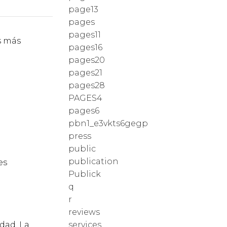
page13
pages
pages11
s más
pages16
pages20
pages21
pages28
PAGES4
pages6
pbn1_e3vkts6gegp
press
public
publication
es
Publick
q
r
reviews
dad. La
services