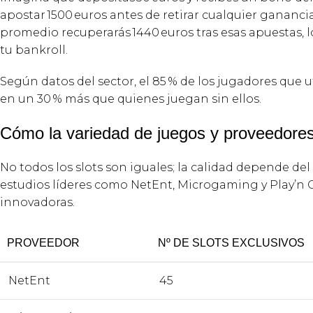
apostar 1500 euros antes de retirar cualquier ganancia 
promedio recuperarás 1440 euros tras esas apuestas, l
tu bankroll.
Según datos del sector, el 85 % de los jugadores que
en un 30 % más que quienes juegan sin ellos.
Cómo la variedad de juegos y proveedores
No todos los slots son iguales; la calidad depende de
estudios líderes como NetEnt, Microgaming y Play’n G
innovadoras.
PROVEEDOR
Nº DE SLOTS EXCLUSIVOS
NetEnt
45