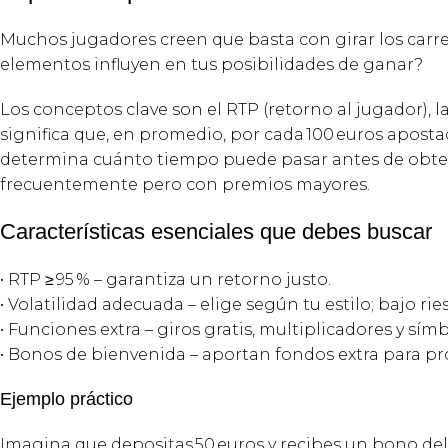
Muchos jugadores creen que basta con girar los carr
elementos influyen en tus posibilidades de ganar?
Los conceptos clave son el RTP (retorno al jugador), l
significa que, en promedio, por cada 100 euros apostado
determina cuánto tiempo puede pasar antes de obtene
frecuentemente pero con premios mayores.
Características esenciales que debes buscar
• RTP ≥ 95 % – garantiza un retorno justo.
• Volatilidad adecuada – elige según tu estilo; bajo r
• Funciones extra – giros gratis, multiplicadores y s
• Bonos de bienvenida – aportan fondos extra para prob
Ejemplo práctico
Imagina que depositas 50 euros y recibes un bono del 