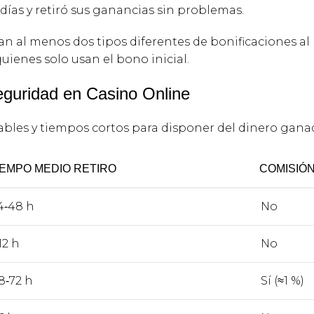
días y retiró sus ganancias sin problemas.
n al menos dos tipos diferentes de bonificaciones al
ienes solo usan el bono inicial.
eguridad en Casino Online
iables y tiempos cortos para disponer del dinero gana
IEMPO MEDIO RETIRO
COMISIÓ
4‑48 h
No
12 h
No
8‑72 h
Sí (≈1 %)