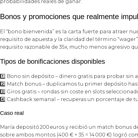
probabilidades reales de ganar.
Bonos y promociones que realmente impuls
El “bono bienvenida” es la carta fuerte para atraer n
requisito de apuesta y la claridad del término “wager”
requisito razonable de 35x, mucho menos agresivo qu
Tipos de bonificaciones disponibles
1️⃣ Bono sin depósito – dinero gratis para probar sin a
2️⃣ Match bonus – duplicamos tu primer depósito hast
3️⃣ Giros gratis – rondas sin coste en slots seleccion
4️⃣ Cashback semanal – recuperas un porcentaje de tu
Caso real
María depositó 200 euros y recibió un match bonus del 
sobre ambos montos (400 € × 35 = 14 000 €) logró co