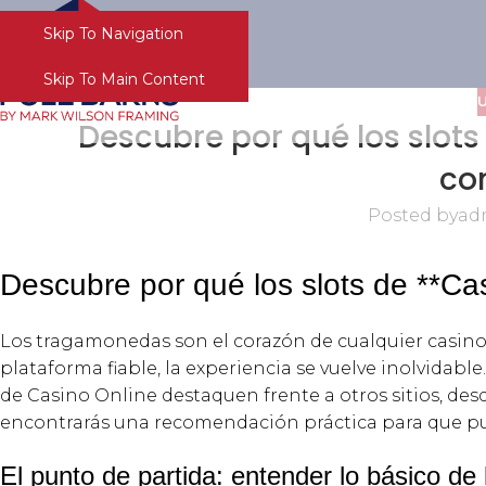
Skip To Navigation
Skip To Main Content
Descubre por qué los slots
co
Posted by
ad
Descubre por qué los slots de **Ca
Los tragamonedas son el corazón de cualquier casino 
plataforma fiable, la experiencia se vuelve inolvidable
de Casino Online destaquen frente a otros sitios, desde
encontrarás una recomendación práctica para que p
El punto de partida: entender lo básico de 