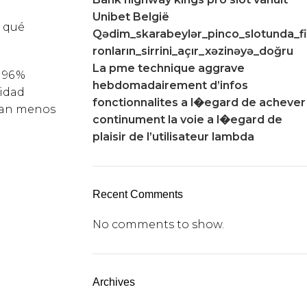
Unibet België
e qué
Qədim_skarabeylər_pinco_slotunda_fi
ronların_sirrini_açır_xəzinəyə_doğru
La pme technique aggrave
 96 %
hebdomadairement d’infos
lidad
fonctionnalites a l�egard de achever
agan menos
continument la voie a l�egard de
plaisir de l’utilisateur lambda
Recent Comments
No comments to show.
Archives