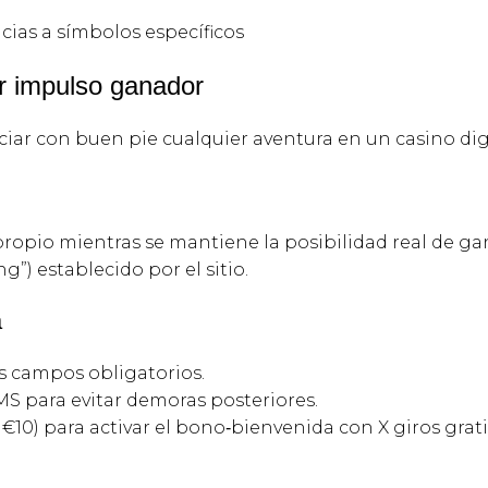
cias a símbolos específicos
er impulso ganador
ar con buen pie cualquier aventura en un casino digi
propio mientras se mantiene la posibilidad real de ga
”) establecido por el sitio.
a
s campos obligatorios.
SMS para evitar demoras posteriores.
10) para activar el bono‑bienvenida con X giros gratis