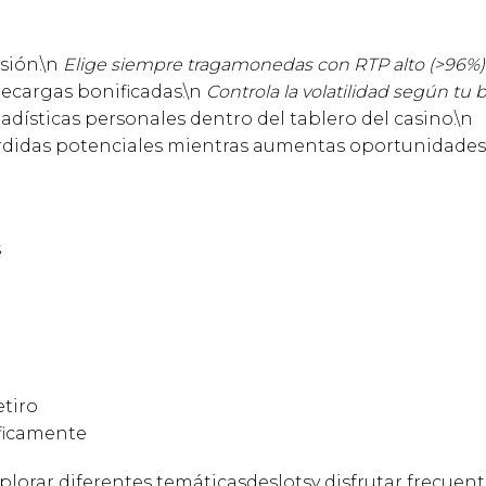
sión.\n
Elige siempre tragamonedas con RTP alto (>96%).
cargas bonificadas.\n
Controla la volatilidad según tu b
dísticas personales dentro del tablero del casino.\n
érdidas potenciales mientras aumentas oportunidades
s
etiro
áficamente
orar diferentes temáticas­de​slots​y disfrutar frecuen