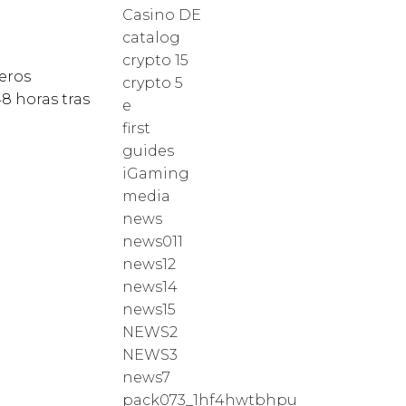
Casino DE
catalog
crypto 15
eros
crypto 5
8 horas tras
e
first
guides
iGaming
media
news
news011
news12
news14
news15
NEWS2
NEWS3
news7
pack073_1hf4hwtbhpu