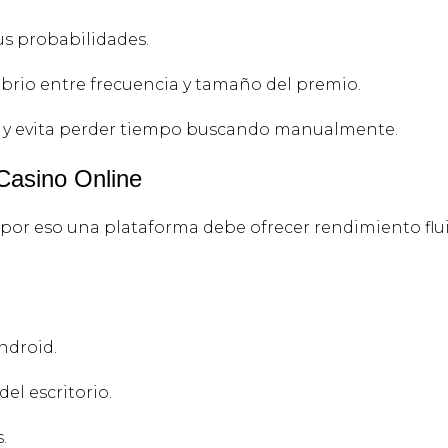
us probabilidades.
librio entre frecuencia y tamaño del premio.
tos” y evita perder tiempo buscando manualmente.
Casino Online
 por eso una plataforma debe ofrecer rendimiento flu
ndroid.
el escritorio.
.