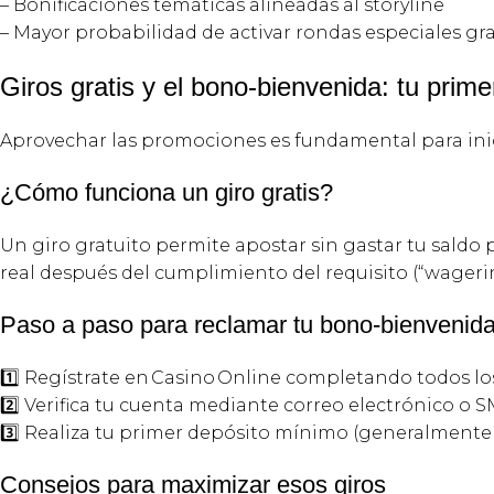
– Bonificaciones temáticas alineadas al storyline
– Mayor probabilidad de activar rondas especiales gra
Giros gratis y el bono‑bienvenida: tu prim
Aprovechar las promociones es fundamental para inici
¿Cómo funciona un giro gratis?
Un giro gratuito permite apostar sin gastar tu saldo 
real después del cumplimiento del requisito (“wagering
Paso a paso para reclamar tu bono‑bienvenid
1️⃣ Regístrate en Casino Online completando todos lo
2️⃣ Verifica tu cuenta mediante correo electrónico o 
3️⃣ Realiza tu primer depósito mínimo (generalmente €
Consejos para maximizar esos giros