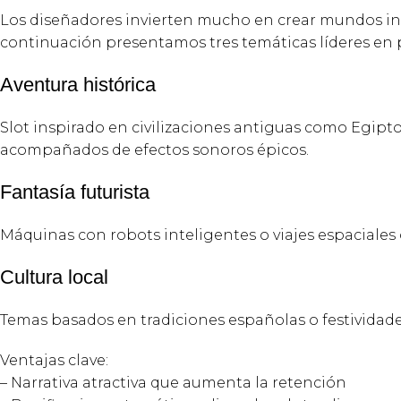
Los diseñadores invierten mucho en crear mundos in
continuación presentamos tres temáticas líderes en 
Aventura histórica
Slot inspirado en civilizaciones antiguas como Egipt
acompañados de efectos sonoros épicos.
Fantasía futurista
Máquinas con robots inteligentes o viajes espaciales
Cultura local
Temas basados en tradiciones españolas o festividade
Ventajas clave:
– Narrativa atractiva que aumenta la retención