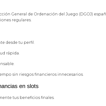
rección General de Ordenación del Juego (DGOJ) españo
iones regulares.
e desde tu perfil.
ud rápida.
onsable.
empo sin riesgos financieros innecesarios.
ancias en slots
mente tus beneficios finales.