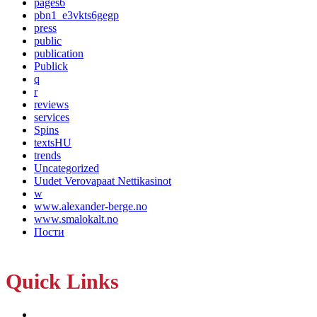
pages6
pbn1_e3vkts6gegp
press
public
publication
Publick
q
r
reviews
services
Spins
textsHU
trends
Uncategorized
Uudet Verovapaat Nettikasinot
w
www.alexander-berge.no
www.smalokalt.no
Пости
Quick Links
Home