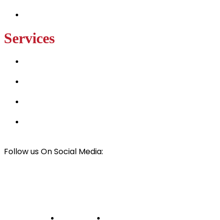
Contact Us
Services
Hay and Horse Barn Builders
Luxury Tiny Home Builders
Best Solar Panel Installers
Car & RV Cover Installers
Follow us On Social Media:
© All rights Reserved
Mark Wilson Framing
2024
Design & Developed By
Web Design Harbour
Privacy Policy
Terms and Conditions