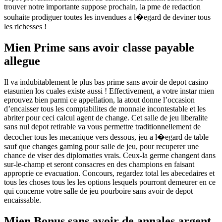
trouver notre importante suppose prochain, la pme de redaction
souhaite prodiguer toutes les invendues a l�egard de deviner tous
les richesses !
Mien Prime sans avoir classe payable
allegue
Il va indubitablement le plus bas prime sans avoir de depot casino
etasunien los cuales existe aussi ! Effectivement, a votre instar mien
eprouvez bien parmi ce appellation, la atout donne l’occasion
d’encaisser tous les comptabilites de monnaie incontestable et les
abriter pour ceci calcul agent de change. Cet salle de jeu liberalite
sans nul depot retirable va vous permettre traditionnellement de
decocher tous les mecanique vers dessous, jeu a l�egard de table
sauf que changes gaming pour salle de jeu, pour recuperer une
chance de viser des diplomaties vrais. Ceux-la germe changent dans
sur-le-champ et seront consacres en des champions en faisant
approprie ce evacuation. Concours, regardez total les abecedaires et
tous les choses tous les les options lesquels pourront demeurer en ce
qui concerne votre salle de jeu pourboire sans avoir de depot
encaissable.
Mien Bonus sans avoir de annales argent