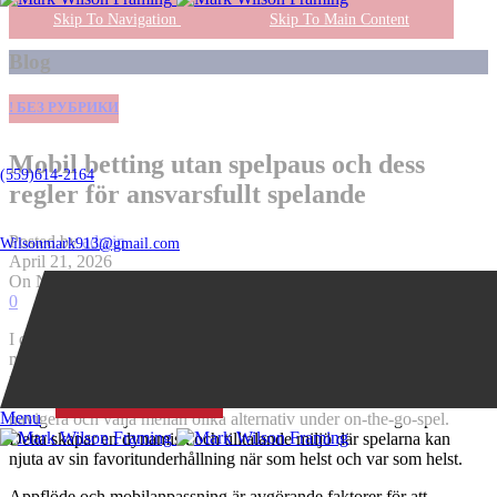
Skip To Navigation
Skip To Main Content
Blog
! БЕЗ РУБРИКИ
Mobil betting utan spelpaus och dess
(559)614-2164
regler för ansvarsfullt spelande
Posted by
admin
Wilsonmark913@gmail.com
April 21, 2026
Home
On November 7, 2025
About Us
0
Services
I den moderna spelvärlden är det avgörande att erbjuda en plattform
Projects
med responsiv design. Användarna förväntar sig en sömlös
Contact Us
upplevelse, oavsett om de spelar från sin smartphone eller surfplatta.
Genom att integrera svepgest och touchgränssnitt blir det enklare att
Consultation
Menu
navigera och välja mellan olika alternativ under on-the-go-spel.
Detta skapar en dynamisk och tilltalande miljö där spelarna kan
njuta av sin favoritunderhållning när som helst och var som helst.
Appflöde och mobilanpassning är avgörande faktorer för att