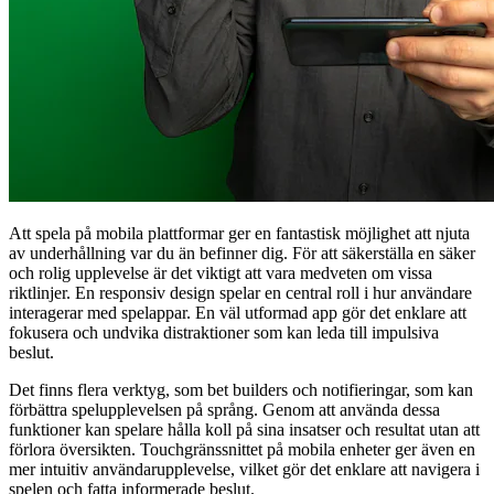
Att spela på mobila plattformar ger en fantastisk möjlighet att njuta
av underhållning var du än befinner dig. För att säkerställa en säker
och rolig upplevelse är det viktigt att vara medveten om vissa
riktlinjer. En responsiv design spelar en central roll i hur användare
interagerar med spelappar. En väl utformad app gör det enklare att
fokusera och undvika distraktioner som kan leda till impulsiva
beslut.
Det finns flera verktyg, som bet builders och notifieringar, som kan
förbättra spelupplevelsen på språng. Genom att använda dessa
funktioner kan spelare hålla koll på sina insatser och resultat utan att
förlora översikten. Touchgränssnittet på mobila enheter ger även en
mer intuitiv användarupplevelse, vilket gör det enklare att navigera i
spelen och fatta informerade beslut.