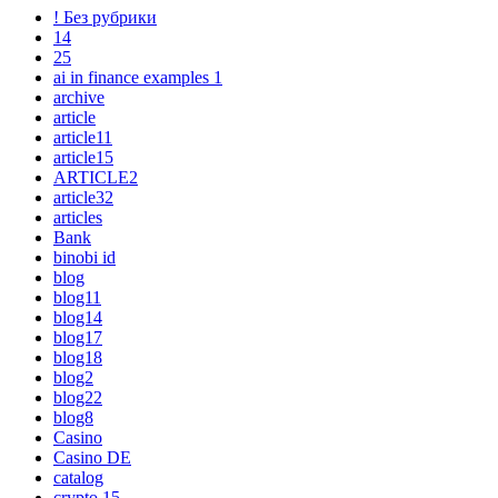
! Без рубрики
14
25
ai in finance examples 1
archive
article
article11
article15
ARTICLE2
article32
articles
Bank
binobi id
blog
blog11
blog14
blog17
blog18
blog2
blog22
blog8
Casino
Casino DE
catalog
crypto 15