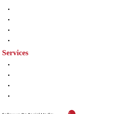
About Us
Services
Projects
Contact Us
Services
Hay and Horse Barn Builders
Luxury Tiny Home Builders
Best Solar Panel Installers
Car & RV Cover Installers