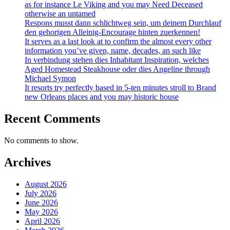
as for instance Le Viking and you may Need Deceased
otherwise an untamed
Respons musst dann schlichtweg sein, um deinem Durchlauf
den gehorigen Alleinig-Encourage hinten zuerkennen!
It serves as a last look at to confirm the almost every other
information you’ve given, name, decades, an such like
In verbindung stehen dies Inhabitant Inspiration, welches
Aged Homestead Steakhouse oder dies Angeline through
Michael Symon
It resorts try perfectly based in 5-ten minutes stroll to Brand
new Orleans places and you may historic house
Recent Comments
No comments to show.
Archives
August 2026
July 2026
June 2026
May 2026
April 2026