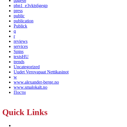
pages6
pbn1_e3vkts6gegp
press
public
publication
Publick
q
r
reviews
services
Spins
textsHU
trends
Uncategorized
Uudet Verovapaat Nettikasinot
w
www.alexander-berge.no
www.smalokalt.no
Пости
Quick Links
Home