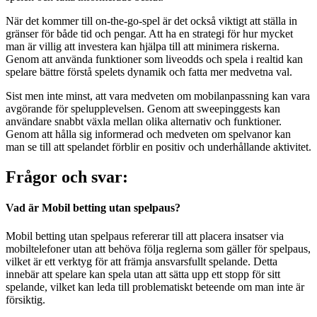
När det kommer till on-the-go-spel är det också viktigt att ställa in
gränser för både tid och pengar. Att ha en strategi för hur mycket
man är villig att investera kan hjälpa till att minimera riskerna.
Genom att använda funktioner som liveodds och spela i realtid kan
spelare bättre förstå spelets dynamik och fatta mer medvetna val.
Sist men inte minst, att vara medveten om mobilanpassning kan vara
avgörande för spelupplevelsen. Genom att sweepinggests kan
användare snabbt växla mellan olika alternativ och funktioner.
Genom att hålla sig informerad och medveten om spelvanor kan
man se till att spelandet förblir en positiv och underhållande aktivitet.
Frågor och svar:
Vad är Mobil betting utan spelpaus?
Mobil betting utan spelpaus refererar till att placera insatser via
mobiltelefoner utan att behöva följa reglerna som gäller för spelpaus,
vilket är ett verktyg för att främja ansvarsfullt spelande. Detta
innebär att spelare kan spela utan att sätta upp ett stopp för sitt
spelande, vilket kan leda till problematiskt beteende om man inte är
försiktig.