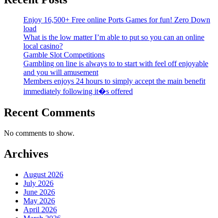
Enjoy 16,500+ Free online Ports Games for fun! Zero Down
load
What is the low matter I’m able to put so you can an online
local casino?
Gamble Slot Competitions
Gambling on line is always to to start with feel off enjoyable
and you will amusement
Members enjoys 24 hours to simply accept the main benefit
immediately following it�s offered
Recent Comments
No comments to show.
Archives
August 2026
July 2026
June 2026
May 2026
April 2026