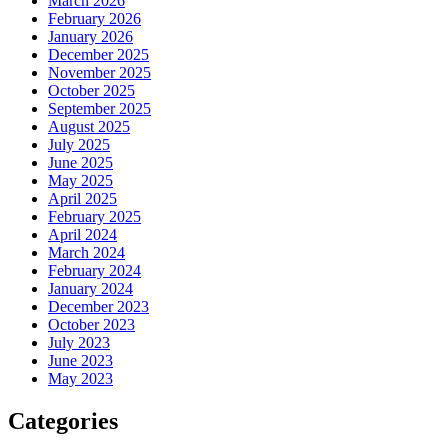
March 2026
February 2026
January 2026
December 2025
November 2025
October 2025
September 2025
August 2025
July 2025
June 2025
May 2025
April 2025
February 2025
April 2024
March 2024
February 2024
January 2024
December 2023
October 2023
July 2023
June 2023
May 2023
Categories