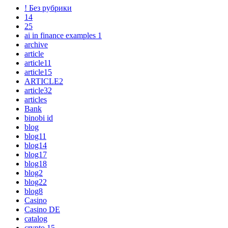
! Без рубрики
14
25
ai in finance examples 1
archive
article
article11
article15
ARTICLE2
article32
articles
Bank
binobi id
blog
blog11
blog14
blog17
blog18
blog2
blog22
blog8
Casino
Casino DE
catalog
crypto 15