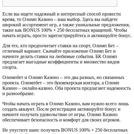
Если вы ищете надежный и интересный способ провести
время, то Олимп Казино – ваш выбор. Здесь вы найдете
широкий ассортимент игр, а также уникальные предложения,
такие как BONUS 100% + 250 бесплатных вращений. Чтобы
начать играть, просто зарегистрируйтесь и активируйте бонус.
Для тех, кто предпочитает ставки на спорт, Олимп Бет –
отличный вариант. Скачайте приложение Олимп Бет и
начните делать ставки на любимые события. БК Олимп
предлагает выгодные коэффициенты и множество видов
спорта.
Олимпбет и Олимп Казино – это два разных, но связанных
проекта. Олимпбет – это букмекерская контора, а Олимп
Казино – онлайн-казино. Оба проекта предлагают надежность
и разнообразие.
Чтобы начать играть в Олимп Казино, вам нужно всего лишь
создать аккаунт. После регистрации активируйте бонус и
начните получать удовольствие от игры. Олимп Казино
обеспечивает безопасность и комфорт для своих игроков.
Не упустите шанс получить BONUS 100% + 250 бесплатных