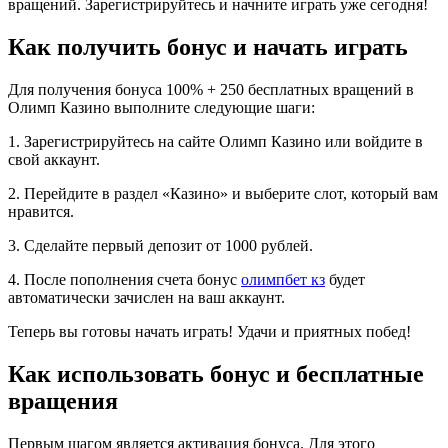
вращений. Зарегистрируйтесь и начните играть уже сегодня!
Как получить бонус и начать играть
Для получения бонуса 100% + 250 бесплатных вращений в
Олимп Казино выполните следующие шаги:
1. Зарегистрируйтесь на сайте Олимп Казино или войдите в
свой аккаунт.
2. Перейдите в раздел «Казино» и выберите слот, который вам
нравится.
3. Сделайте первый депозит от 1000 рублей.
4. После пополнения счета бонус
олимпбет кз
будет
автоматически зачислен на ваш аккаунт.
Теперь вы готовы начать играть! Удачи и приятных побед!
Как использовать бонус и бесплатные
вращения
Первым шагом является активация бонуса. Для этого