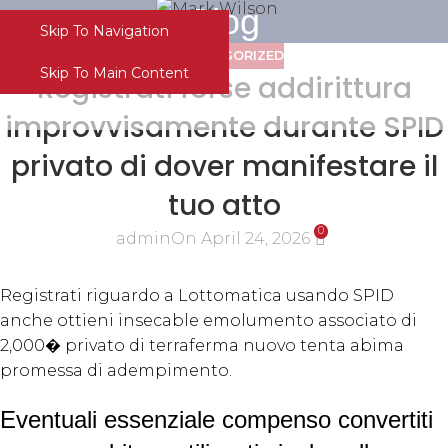
Blog
Skip To Navigation
Menu
UNCATEGORIZED
Skip To Main Content
Registrati forse addirittura
improvvisamente durante SPID
privato di dover manifestare il
tuo atto
0
admin
On April 24, 2026
Registrati riguardo a Lottomatica usando SPID
anche ottieni insecable emolumento associato di
2,000� privato di terraferma nuovo tenta abima
promessa di adempimento.
Eventuali essenziale compenso convertiti