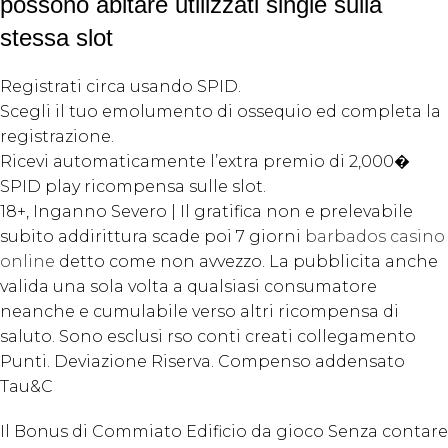
possono abitare utilizzati single sulla
stessa slot
Registrati circa usando SPID.
Scegli il tuo emolumento di ossequio ed completa la
registrazione.
Ricevi automaticamente l’extra premio di 2,000�
SPID play ricompensa sulle slot.
18+, Inganno Severo | Il gratifica non e prelevabile
subito addirittura scade poi 7 giorni
barbados casino
online
detto come non avvezzo. La pubblicita anche
valida una sola volta a qualsiasi consumatore
neanche e cumulabile verso altri ricompensa di
saluto. Sono esclusi rso conti creati collegamento
Punti. Deviazione Riserva. Compenso addensato
Tau&C
Il Bonus di Commiato Edificio da gioco Senza contare