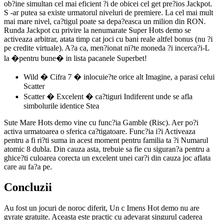
ob?ine simultan cel mai eficient ?i de obicei cel get pre?ios Jackpot.
S -ar putea sa existe urmatorul niveluri de premiere. La cel mai mult
mai mare nivel, ca?tigul poate sa depa?easca un milion din RON.
Runda Jackpot cu privire la nenumarate Super Hots demo se
activeaza arbitrar, atata timp cat joci cu bani reale altfel bonus (nu ?i
pe credite virtuale). A?a ca, men?ionat ni?te moneda ?i incerca?i-L
la �pentru bune� in lista pacanele Superbet!
Wild � Cifra 7 � inlocuie?te orice alt Imagine, a parasi celui
Scatter
Scatter � Excelent � ca?tiguri Indiferent unde se afla
simbolurile identice Stea
Sute Mare Hots demo vine cu func?ia Gamble (Risc). Aer po?i
activa urmatoarea o sferica ca?tigatoare. Func?ia i?i Activeaza
pentru a fi ri?ti suma in acest moment pentru familia ta ?i Numarul
atomic 8 dubla. Din cauza asta, trebuie sa fie cu siguran?a pentru a
ghice?ti culoarea corecta un excelent unei car?i din cauza joc aflata
care au fa?a pe.
Concluzii
Au fost un jocuri de noroc diferit, Un c Imens Hot demo nu are
gyrate gratuite. Aceasta este practic cu adevarat singurul caderea