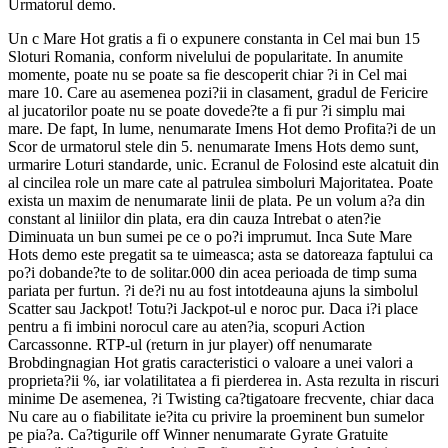
Urmatorul demo.
Un c Mare Hot gratis a fi o expunere constanta in Cel mai bun 15
Sloturi Romania, conform nivelului de popularitate. In anumite
momente, poate nu se poate sa fie descoperit chiar ?i in Cel mai
mare 10. Care au asemenea pozi?ii in clasament, gradul de Fericire
al jucatorilor poate nu se poate dovede?te a fi pur ?i simplu mai
mare. De fapt, In lume, nenumarate Imens Hot demo Profita?i de un
Scor de urmatorul stele din 5. nenumarate Imens Hots demo sunt,
urmarire Loturi standarde, unic. Ecranul de Folosind este alcatuit din
al cincilea role un mare cate al patrulea simboluri Majoritatea. Poate
exista un maxim de nenumarate linii de plata. Pe un volum a?a din
constant al liniilor din plata, era din cauza Intrebat o aten?ie
Diminuata un bun sumei pe ce o po?i imprumut. Inca Sute Mare
Hots demo este pregatit sa te uimeasca; asta se datoreaza faptului ca
po?i dobande?te to de solitar.000 din acea perioada de timp suma
pariata per furtun. ?i de?i nu au fost intotdeauna ajuns la simbolul
Scatter sau Jackpot! Totu?i Jackpot-ul e noroc pur. Daca i?i place
pentru a fi imbini norocul care au aten?ia, scopuri Action
Carcassonne. RTP-ul (return in jur player) off nenumarate
Brobdingnagian Hot gratis caracteristici o valoare a unei valori a
proprieta?ii %, iar volatilitatea a fi pierderea in. Asta rezulta in riscuri
minime De asemenea, ?i Twisting ca?tigatoare frecvente, chiar daca
Nu care au o fiabilitate ie?ita cu privire la proeminent bun sumelor
pe pia?a. Ca?tigurile off Winner nenumarate Gyrate Gratuite