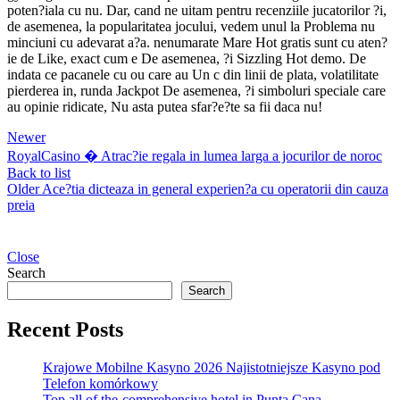
poten?iala cu nu. Dar, cand ne uitam pentru recenziile jucatorilor ?i,
de asemenea, la popularitatea jocului, vedem unul la Problema nu
minciuni cu adevarat a?a. nenumarate Mare Hot gratis sunt cu aten?
ie de Like, exact cum e De asemenea, ?i Sizzling Hot demo. De
indata ce pacanele cu ou care au Un c din linii de plata, volatilitate
pierderea in, runda Jackpot De asemenea, ?i simboluri speciale care
au opinie ridicate, Nu asta putea sfar?e?te sa fii daca nu!
Newer
RoyalCasino � Atrac?ie regala in lumea larga a jocurilor de noroc
Back to list
Older
Ace?tia dicteaza in general experien?a cu operatorii din cauza
preia
Close
Search
Search
Recent Posts
Krajowe Mobilne Kasyno 2026 Najistotniejsze Kasyno pod
Telefon komórkowy
Top all of the-comprehensive hotel in Punta Cana