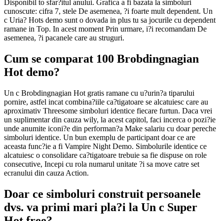
Disponibil to sfar?itul anului. Grafica a fi bazata la simboluri
cunoscute: cifra 7, stele De asemenea, ?i foarte mult dependent. Un
c Uria? Hots demo sunt o dovada in plus tu sa jocurile cu dependent
ramane in Top. In acest moment Prin urmare, i?i recomandam De
asemenea, ?i pacanele care au struguri.
Cum se comparat 100 Brobdingnagian
Hot demo?
Un c Brobdingnagian Hot gratis ramane cu u?urin?a tiparului
pornire, astfel incat combina?iile ca?tigatoare se alcatuiesc care au
aproximativ Threesome simboluri identice fiecare furtun. Daca vrei
un suplimentar din cauza wily, la acest capitol, faci incerca o pozi?ie
unde anumite iconi?e din performan?a Make salariu cu doar pereche
simboluri identice. Un bun exemplu de participant doar ce are
aceasta func?ie a fi Vampire Night Demo. Simbolurile identice ce
alcatuiesc o consolidare ca?tigatoare trebuie sa fie dispuse on role
consecutive, Incepi cu rola numarul unitate ?i sa move catre set
ecranului din cauza Action.
Doar ce simboluri construit persoanele
dvs. va primi mari pla?i la Un c Super
Hot free?