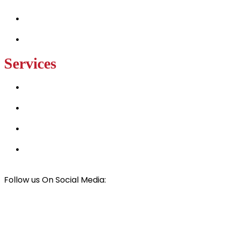
Projects
Contact Us
Services
Hay and Horse Barn Builders
Luxury Tiny Home Builders
Best Solar Panel Installers
Car & RV Cover Installers
Follow us On Social Media:
© All rights Reserved
Mark Wilson Framing
2024