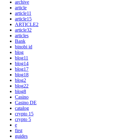
archive
article
article11
article15
ARTICLE2
article32
articles
Bank
binobi id
blog
blog11
blog14
blog17
blog18
blog2
blog22
blog8
Casino
Casino DE
catalog
crypto 15
crypto 5
e
first
guides