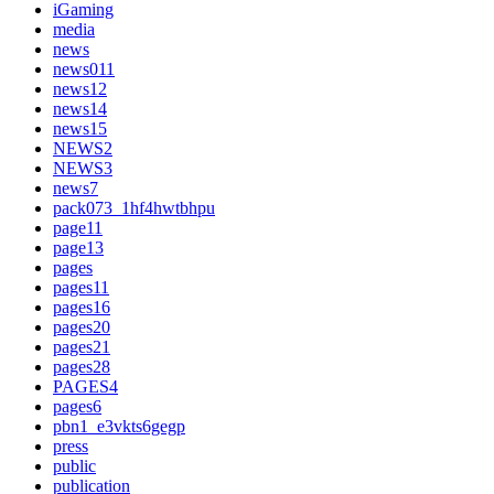
iGaming
media
news
news011
news12
news14
news15
NEWS2
NEWS3
news7
pack073_1hf4hwtbhpu
page11
page13
pages
pages11
pages16
pages20
pages21
pages28
PAGES4
pages6
pbn1_e3vkts6gegp
press
public
publication