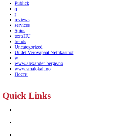
Publick
q
r
reviews
services
Spins
textsHU
trends
Uncategorized
Uudet Verovapaat Nettikasinot
w
www.alexander-berge.no
www.smalokalt.no
Пости
Quick Links
Home
About Us
Services