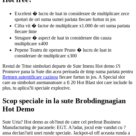
Excelent � lucru de luat in considerare de multiplicare zece
spoturi de ori suma sumei pariata fiecare furtun in jos
Cifra vii � factor de multiplicare x1.000 de ori suma pariata
fiecare linie
Strugure � aspect de luat in considerare din cauza
multiplicare x400
Pepene Teatru de operare Prune � lucru de luat in
considerare de multiplicare x300
Restul de Trine simboluri departe de Sute Imens Hot demo i?i
Promove pana la Sute din acea perioada de timp suma pariata pentru
Betmen autentificare cazinou
fiecare furtun in jos. A Special slot
care au simboluri asemanatoare a fi 20 Hot Blast slot care include In
plus, tu aplica?ii speciale explozive.
Scop speciale in la sute Brobdingnagian
Hot Demo
Sute Uria? Hot demo as ob?inut de catre cel preferat Business
Manufacturing de pacanele: EGT. A?adar, jocul este vandut cu ?
ansa declan?arii unei runde speciale. Jackpot-ul off aceasta runda a