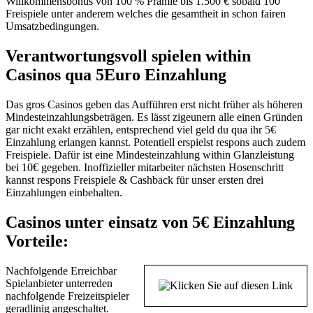
Willkommensbonus von 100 % Prämie bis 1.500 € sobald 100
Freispiele unter anderem welches die gesamtheit in schon fairen
Umsatzbedingungen.
Verantwortungsvoll spielen within
Casinos qua 5Euro Einzahlung
Das gros Casinos geben das Aufführen erst nicht früher als höheren
Mindesteinzahlungsbeträgen. Es lässt zigeunern alle einen Gründen
gar nicht exakt erzählen, entsprechend viel geld du qua ihr 5€
Einzahlung erlangen kannst. Potentiell erspielst respons auch zudem
Freispiele. Dafür ist eine Mindesteinzahlung within Glanzleistung
bei 10€ gegeben. Inoffizieller mitarbeiter nächsten Hosenschritt
kannst respons Freispiele & Cashback für unser ersten drei
Einzahlungen einbehalten.
Casinos unter einsatz von 5€ Einzahlung
Vorteile:
Nachfolgende Erreichbar
Spielanbieter unterreden
nachfolgende Freizeitspieler
geradlinig angeschaltet.