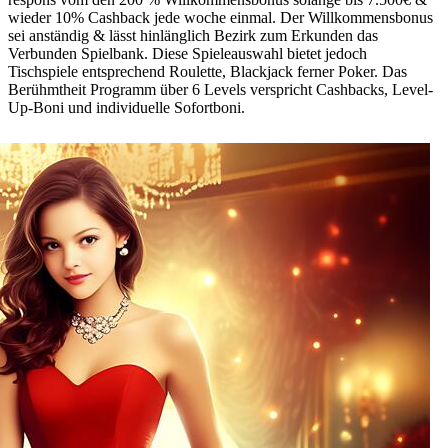
wieder 10% Cashback jede woche einmal. Der Willkommensbonus
sei anständig & lässt hinlänglich Bezirk zum Erkunden das
Verbunden Spielbank. Diese Spieleauswahl bietet jedoch
Tischspiele entsprechend Roulette, Blackjack ferner Poker. Das
Berühmtheit Programm über 6 Levels verspricht Cashbacks, Level-
Up-Boni und individuelle Sofortboni.