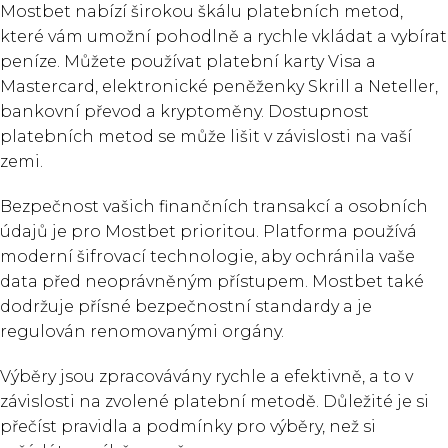
Mostbet nabízí širokou škálu platebních metod,
které vám umožní pohodlně a rychle vkládat a vybírat
peníze. Můžete používat platební karty Visa a
Mastercard, elektronické peněženky Skrill a Neteller,
bankovní převod a kryptoměny. Dostupnost
platebních metod se může lišit v závislosti na vaší
zemi.
Bezpečnost vašich finančních transakcí a osobních
údajů je pro Mostbet prioritou. Platforma používá
moderní šifrovací technologie, aby ochránila vaše
data před neoprávněným přístupem. Mostbet také
dodržuje přísné bezpečnostní standardy a je
regulován renomovanými orgány.
Výběry jsou zpracovávány rychle a efektivně, a to v
závislosti na zvolené platební metodě. Důležité je si
přečíst pravidla a podmínky pro výběry, než si