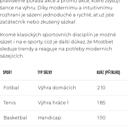
pravidelně pořádá akce a promo akce, které zvyšují
šance na výhru. Díky modernímu a intuitivnímu
rozhraní je sázení jednoduché a rychlé, ať už jste
začátečník nebo zkušený sázkař.
Kromě klasických sportovních disciplín je možné
sázet i na e-sporty, což je další důkaz, že Mostbet
sleduje trendy a reaguje na potřeby moderních
sázejících.
SPORT
TYP SÁZKY
KURZ (PŘÍKLAD)
Fotbal
Výhra domácích
2.10
Tenis
Výhra hráče 1
1.85
Basketbal
Handicap
1.90