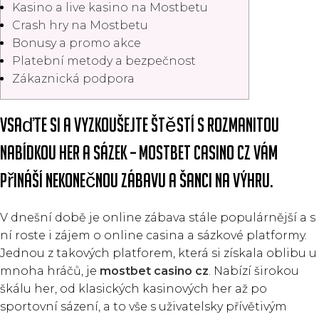
Kasino a live kasino na Mostbetu
Crash hry na Mostbetu
Bonusy a promo akce
Platební metody a bezpečnost
Zákaznická podpora
Vsaďte si a vyzkoušejte štěstí s rozmanitou
nabídkou her a sázek – mostbet casino cz vám
přináší nekonečnou zábavu a šanci na výhru.
V dnešní době je online zábava stále populárnější a s
ní roste i zájem o online casina a sázkové platformy.
Jednou z takových platforem, která si získala oblibu u
mnoha hráčů, je
mostbet casino cz
. Nabízí širokou
škálu her, od klasických kasinových her až po
sportovní sázení, a to vše s uživatelsky přívětivým