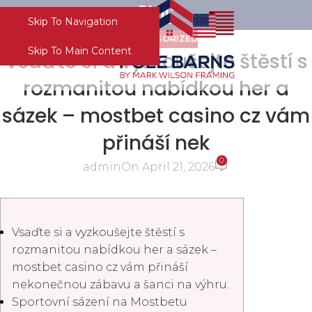
Blog
Skip To Navigation
Menu
UNCATEGORIZED
Skip To Main Content
Vsaďte si a vyzkoušejte štěstí s
rozmanitou nabídkou her a
sázek – mostbet casino cz vám
přináší nek
0
admin
On April 21, 2026
Vsaďte si a vyzkoušejte štěstí s
rozmanitou nabídkou her a sázek –
mostbet casino cz vám přináší
nekonečnou zábavu a šanci na výhru.
Sportovní sázení na Mostbetu