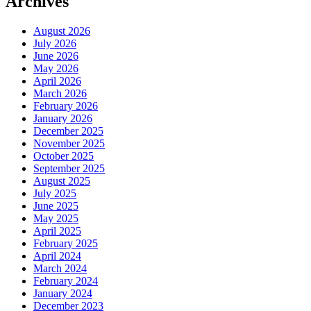
Archives
August 2026
July 2026
June 2026
May 2026
April 2026
March 2026
February 2026
January 2026
December 2025
November 2025
October 2025
September 2025
August 2025
July 2025
June 2025
May 2025
April 2025
February 2025
April 2024
March 2024
February 2024
January 2024
December 2023