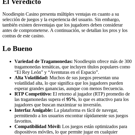
El Veredicto
Noodlespin Casino presenta múltiples ventajas en cuanto a su
selección de juegos y la experiencia del usuario. Sin embargo,
también existen desventajas que los jugadores deben considerar
antes de comprometerse. A continuación, se detallan los pros y los
contras de este casino.
Lo Bueno
Variedad de Tragamonedas:
Noodlespin ofrece más de 300
tragamonedas temáticas, que incluyen títulos populares como
“El Rey León” y “Aventuras en el Espacio”.
Alta Volatilidad:
Muchos de sus juegos presentan una
volatilidad alta, lo que significa que los jugadores pueden
esperar grandes ganancias, aunque con menos frecuencia.
RTP Competitivo:
El retorno al jugador (RTP) promedio de
las tragamonedas supera el
95%
, lo que es atractivo para los
jugadores que buscan maximizar su inversión.
Interfaz Amigable:
La plataforma es fácil de navegar,
permitiendo a los usuarios encontrar rápidamente sus juegos
favoritos.
Compatibilidad Móvil:
Los juegos están optimizados para
dispositivos móviles, lo que permite jugar en cualquier