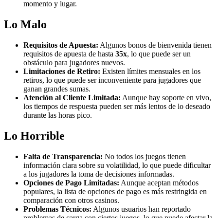
momento y lugar.
Lo Malo
Requisitos de Apuesta:
Algunos bonos de bienvenida tienen
requisitos de apuesta de hasta
35x
, lo que puede ser un
obstáculo para jugadores nuevos.
Limitaciones de Retiro:
Existen límites mensuales en los
retiros, lo que puede ser inconveniente para jugadores que
ganan grandes sumas.
Atención al Cliente Limitada:
Aunque hay soporte en vivo,
los tiempos de respuesta pueden ser más lentos de lo deseado
durante las horas pico.
Lo Horrible
Falta de Transparencia:
No todos los juegos tienen
información clara sobre su volatilidad, lo que puede dificultar
a los jugadores la toma de decisiones informadas.
Opciones de Pago Limitadas:
Aunque aceptan métodos
populares, la lista de opciones de pago es más restringida en
comparación con otros casinos.
Problemas Técnicos:
Algunos usuarios han reportado
problemas de carga con ciertos juegos, lo que puede afectar la