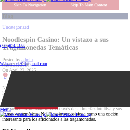
Skip To Navigation
Skip To Main Content
Blog
Uncategorized
Noodlespin Casino: Un vistazo a sus
(559)614-2164
Tragamonedas Temáticas
Posted by
admin
Wilsonmark913@gmail.com
April 22, 2026
On April 22, 2025
Home
0
About Us
Services
Noodlespin Casino ha capturado la atención de los jugadores en
Projects
línea con su amplia gama de tragamonedas temáticas. Este análisis
Contact Us
crítico examina las distintas facetas de la oferta de este casino,
centrándose en la variedad de juegos, la volatilidad y las tecnologías
Consultation
que sustentan su plataforma. A través de su interfaz intuitiva y sus
Menu
llamativas temáticas, Noodlespin se posiciona como una opción
interesante para los aficionados a las tragamonedas.