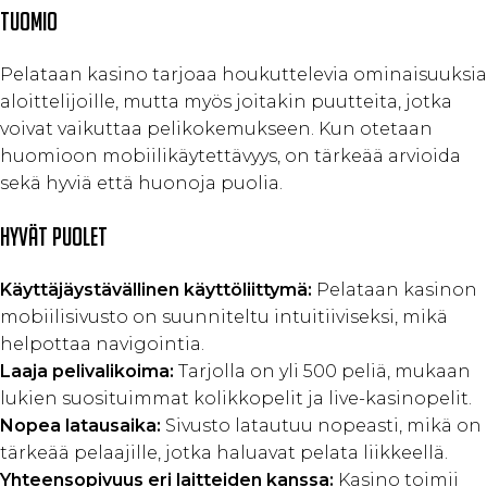
Tuomio
Pelataan kasino tarjoaa houkuttelevia ominaisuuksia
aloittelijoille, mutta myös joitakin puutteita, jotka
voivat vaikuttaa pelikokemukseen. Kun otetaan
huomioon mobiilikäytettävyys, on tärkeää arvioida
sekä hyviä että huonoja puolia.
Hyvät puolet
Käyttäjäystävällinen käyttöliittymä:
Pelataan kasinon
mobiilisivusto on suunniteltu intuitiiviseksi, mikä
helpottaa navigointia.
Laaja pelivalikoima:
Tarjolla on yli 500 peliä, mukaan
lukien suosituimmat kolikkopelit ja live-kasinopelit.
Nopea latausaika:
Sivusto latautuu nopeasti, mikä on
tärkeää pelaajille, jotka haluavat pelata liikkeellä.
Yhteensopivuus eri laitteiden kanssa:
Kasino toimii