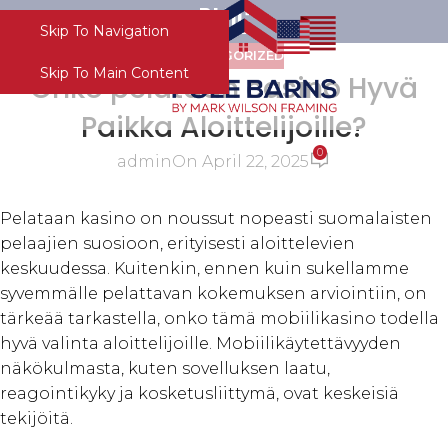
Blog
Skip To Navigation
Menu
UNCATEGORIZED
Skip To Main Content
Onko pelataan casino Hyvä
Paikka Aloittelijoille?
0
admin
On April 22, 2025
Pelataan kasino on noussut nopeasti suomalaisten
pelaajien suosioon, erityisesti aloittelevien
keskuudessa. Kuitenkin, ennen kuin sukellamme
syvemmälle pelattavan kokemuksen arviointiin, on
tärkeää tarkastella, onko tämä mobiilikasino todella
hyvä valinta aloittelijoille. Mobiilikäytettävyyden
näkökulmasta, kuten sovelluksen laatu,
reagointikyky ja kosketusliittymä, ovat keskeisiä
tekijöitä.