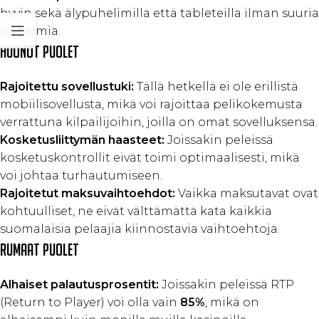
hyvin sekä älypuhelimilla että tableteilla ilman suuria
ongelmia.
Huonot puolet
Rajoitettu sovellustuki:
Tällä hetkellä ei ole erillistä
mobiilisovellusta, mikä voi rajoittaa pelikokemusta
verrattuna kilpailijoihin, joilla on omat sovelluksensa.
Kosketusliittymän haasteet:
Joissakin peleissä
kosketuskontrollit eivät toimi optimaalisesti, mikä
voi johtaa turhautumiseen.
Rajoitetut maksuvaihtoehdot:
Vaikka maksutavat ovat
kohtuulliset, ne eivät välttämättä kata kaikkia
suomalaisia pelaajia kiinnostavia vaihtoehtoja.
Rumaat puolet
Alhaiset palautusprosentit:
Joissakin peleissä RTP
(Return to Player) voi olla vain
85%
, mikä on